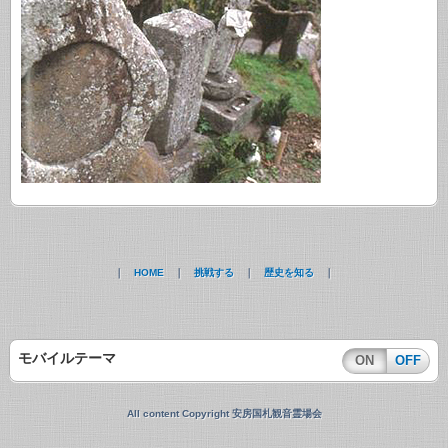
｜
HOME
｜
挑戦する
｜
歴史を知る
｜
モバイルテーマ
ON
OFF
All content Copyright 安房国札観音霊場会