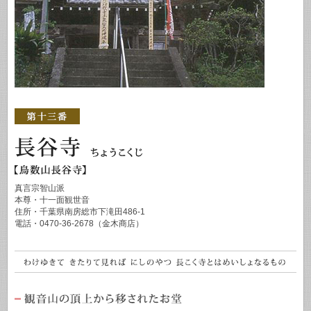
真言宗智山派
本尊・十一面観世音
住所・千葉県南房総市下滝田486-1
電話・0470-36-2678（金木商店）