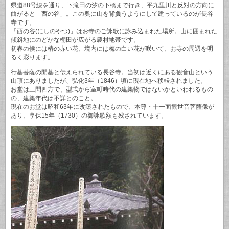
県道88号線を通り、下滝田の汐の下橋まで行き、平九里川と反対の方向に
曲がると「西の谷」。この奥に山を背負うようにして建っているのが長谷
寺です。
「西の谷(にしのやつ)」はお寺のご詠歌に詠み込まれた場所。山に囲まれた
傾斜地にのどかな棚田が広がる農村地帯です。
初春の候には椿の赤い花、境内には梅の白い花が咲いて、お寺の周辺を明
るく彩ります。
行基菩薩の開基と伝えられている長谷寺。当初は近くにある観音山という
山頂にありましたが、弘化3年（1846）頃に現在地へ移転されました。
お堂は三間四方で、型式から室町時代の建築物ではないかといわれるもの
の、建築年代は不詳とのこと。
現在のお堂は昭和63年に改築されたもので、本尊・十一面観世音菩薩像が
あり、享保15年（1730）の御詠歌額も残されています。