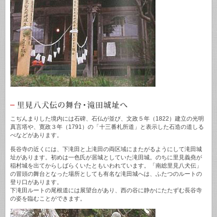
こぢんまりした境内には石碑、石仏が並び、文政５年（1822）建立の光明
真言塔や、寛政３年（1791）の「十三番札所道」と表示した石造の道しる
べなどがあります。
長谷寺の近くには、下滝田と上滝田の両区域にまたがるようにして滝田城
址があります。初めは一色氏が居城としていた滝田城。のちに里見義堯が
稲村城を出てからしばらくいたともいわれています。「南総里見八犬伝」
の冒頭の舞台となった場所としても有名な滝田城へは、ふたつのルートの
登り口があります。
下滝田ルートの尾根道には展望台があり、西の谷に静かにたたずむ長谷寺
の姿を臨むことができます。