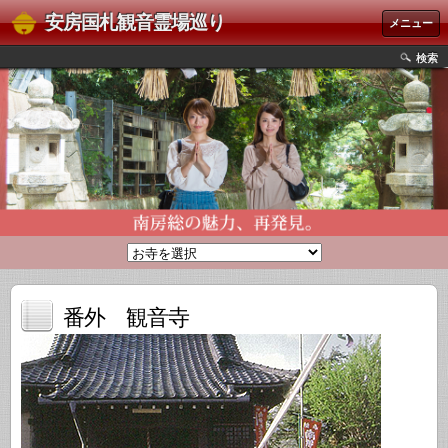
安房国札観音霊場巡り
メニュー
検索
番外 観音寺