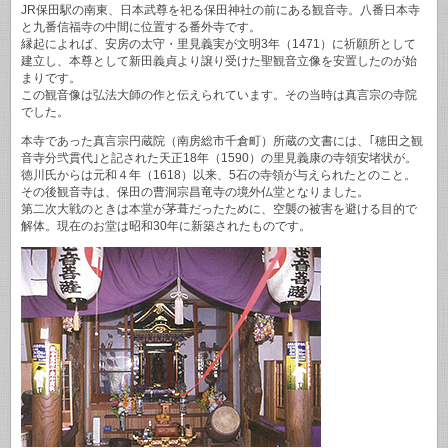
JR保田駅の南東、日本武尊を祀る保田神社の前にある観音寺。八番日本寺
と九番信福寺の中間に位置する番外寺です。
縁起によれば、安房の太守・里見義実が文明3年（1471）に祈願所として
建立し、本尊として新田義貞より譲り受けた聖観音立像を安置したのが始
まりです。
この観音像は弘法大師の作と伝えられています。その当時は真言宗の寺院
でした。
本寺であった真言宗円蔵院（南房総市千倉町）所蔵の文書には、｢穂田之観
音寺分弐貫代｣と記された天正18年（1590）の里見義康の寺領安堵状が。
徳川氏からは元和４年（1618）以来、5石の寺領が与えられたとのこと。
その後観音寺は、保田の曹洞宗昌竜寺の境外仏堂となりました。
第二次大戦のときは本堂が茅葺だったために、空襲の被害を避ける目的で
解体。現在のお堂は昭和30年に新築されたものです。