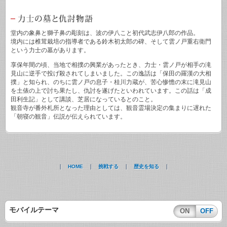
堂内の象鼻と獅子鼻の彫刻は、波の伊八こと初代武志伊八郎の作品。
境内には椎茸栽培の指導者である鈴木初太郎の碑、そして雲ノ戸重右衛門
という力士の墓があります。
享保年間の頃、当地で相撲の興業があったとき、力士・雲ノ戸が相手の滝
見山に逆手で投げ殺されてしまいました。この逸話は「保田の羅漢の大相
撲」と知られ、のちに雲ノ戸の息子・桂川力蔵が、苦心惨憺の末に滝見山
を土俵の上で討ち果たし、仇討を遂げたといわれています。この話は「成
田利生記」として講談、芝居になっているとのこと。
観音寺が番外札所となった理由としては、観音霊場決定の集まりに遅れた
「朝寝の観音」伝説が伝えられています。
｜
HOME
｜
挑戦する
｜
歴史を知る
｜
モバイルテーマ
ON
OFF