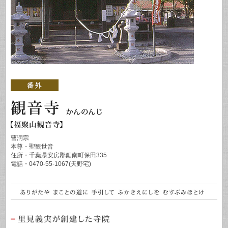
曹洞宗
本尊・聖観世音
住所・千葉県安房郡鋸南町保田335
電話・0470-55-1067(天野宅)