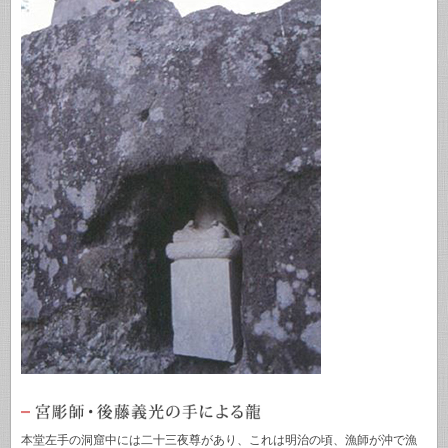
本堂左手の洞窟中には二十三夜尊があり、これは明治の頃、漁師が沖で漁