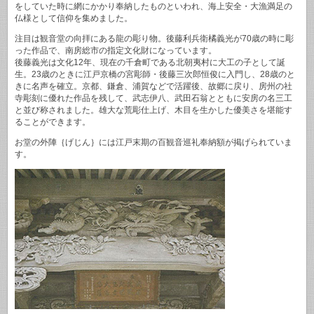
をしていた時に網にかかり奉納したものといわれ、海上安全・大漁満足の
仏様として信仰を集めました。
注目は観音堂の向拝にある龍の彫り物。後藤利兵衛橘義光が70歳の時に彫
った作品で、南房総市の指定文化財になっています。
後藤義光は文化12年、現在の千倉町である北朝夷村に大工の子として誕
生。23歳のときに江戸京橋の宮彫師・後藤三次郎恒俊に入門し、28歳のと
きに名声を確立。京都、鎌倉、浦賀などで活躍後、故郷に戻り、房州の社
寺彫刻に優れた作品を残して、武志伊八、武田石翁とともに安房の名三工
と並び称されました。雄大な荒彫仕上げ、木目を生かした優美さを堪能す
ることができます。
お堂の外陣｛げじん｝には江戸末期の百観音巡礼奉納額が掲げられていま
す。