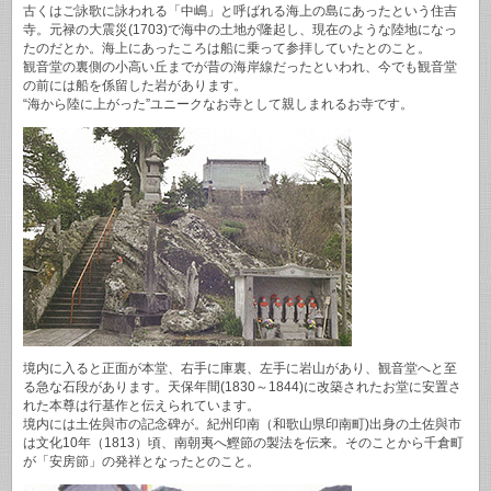
古くはご詠歌に詠われる「中嶋」と呼ばれる海上の島にあったという住吉
寺。元禄の大震災(1703)で海中の土地が隆起し、現在のような陸地になっ
たのだとか。海上にあったころは船に乗って参拝していたとのこと。
観音堂の裏側の小高い丘までが昔の海岸線だったといわれ、今でも観音堂
の前には船を係留した岩があります。
“海から陸に上がった”ユニークなお寺として親しまれるお寺です。
境内に入ると正面が本堂、右手に庫裏、左手に岩山があり、観音堂へと至
る急な石段があります。天保年間(1830～1844)に改築されたお堂に安置さ
れた本尊は行基作と伝えられています。
境内には土佐與市の記念碑が。紀州印南（和歌山県印南町)出身の土佐與市
は文化10年（1813）頃、南朝夷へ鰹節の製法を伝来。そのことから千倉町
が「安房節」の発祥となったとのこと。