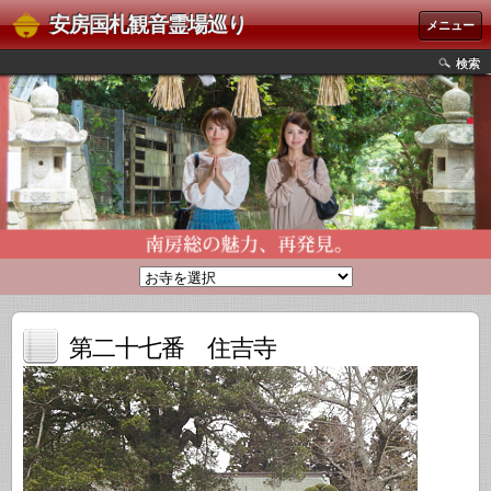
安房国札観音霊場巡り
メニュー
検索
第二十七番 住吉寺